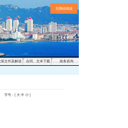
无障碍阅读
政策文件及解读
合同、文本下载
政务咨询
字号：[
大
中
小
]